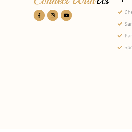
Connect With
Us
Ch
Sa
Pa
Spe