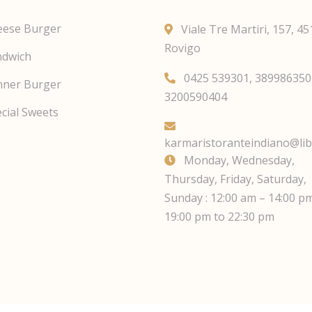
eese Burger
Viale Tre Martiri, 157, 4
Rovigo
ndwich
0425 539301, 389986350
nner Burger
3200590404
cial Sweets
karmaristoranteindiano@libe
Monday, Wednesday,
Thursday, Friday, Saturday,
Sunday : 12:00 am – 14:00 p
19:00 pm to 22:30 pm