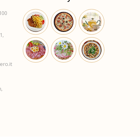
5100
1,
ro.it
m,